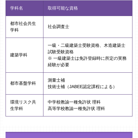
学科名
取得可能な資格
都市社会共生
社会調査士
学科
一級・二級建築士受験資格、木造建築士
試験受験資格
建築学科
※ 一級建築士は免許登録時に所定の実務
経験が必要
測量士補
都市基盤学科
技術士補（JABEE認定課程による）
環境リスク共
中学校教諭一種免許状 理科
生学科
高等学校教諭一種免許状 理科