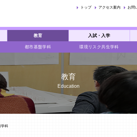
トップ
アクセス案内
お問
教育
入試・入学
都市基盤学科
環境リスク共生学科
教育
Education
築学科