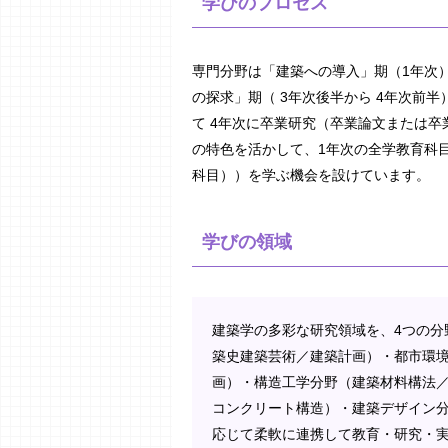
学びのプロセス
専門分野は「建築への導入」期（1年次
の探求」期（ 3年次後半から 4年次前
て 4年次に卒業研究（卒業論文または
の特色を活かして、1年次の全学教育科
科目））を学ぶ機会を設けています。
学びの領域
建築学の多彩な研究領域を、4つの分
築史建築芸術／建築計画）・都市環
画）・構造工学分野（建築材料構法
コンクリート構造）・建築デザイン分
応じて柔軟に連携して教育・研究・