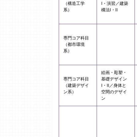
（構造工学
I・演習／建築
系）
構法I・II
専門コア科目
（都市環境
系）
絵画・彫塑・
専門コア科目
基礎デザイン
（建築デザイ
I・II／身体と
ン系）
空間のデザイ
ン