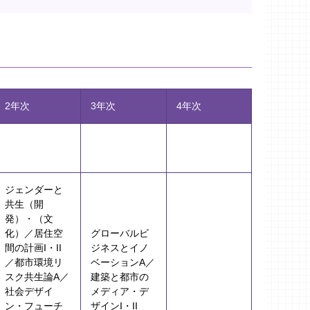
2年次
3年次
4年次
ジェンダーと
共生（開
発）・（文
化）／居住空
グローバルビ
間の計画I・II
ジネスとイノ
／都市環境リ
ベーションA／
スク共生論A／
建築と都市の
社会デザイ
メディア・デ
ン・フューチ
ザインI・II