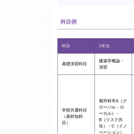
科目例
科目
1年次
建築学概論・
基礎演習科目
演習
都市科学A（グ
ローバル・ロ
学部共通科目
ーカル）・
（基幹知科
B（リスク共
目）
生）・C（イノ
ベーション）