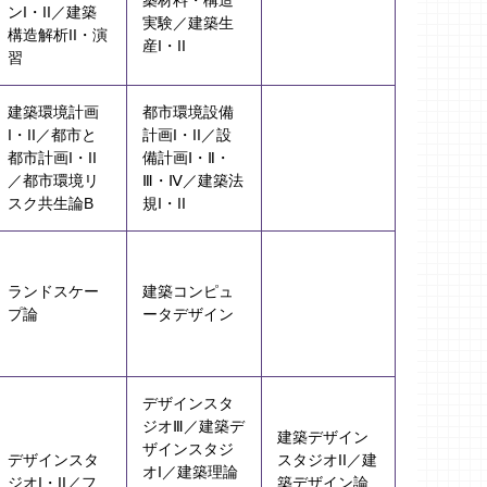
築材料・構造
ンI・II／建築
実験／建築生
構造解析II・演
産I・II
習
建築環境計画
都市環境設備
I・II／都市と
計画I・II／設
都市計画I・II
備計画Ⅰ・Ⅱ・
／都市環境リ
Ⅲ・Ⅳ／建築法
スク共生論B
規I・II
ランドスケー
建築コンピュ
プ論
ータデザイン
デザインスタ
ジオⅢ／建築デ
建築デザイン
ザインスタジ
デザインスタ
スタジオII／建
オI／建築理論
ジオI・II／フ
築デザイン論