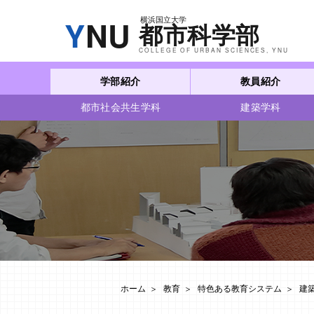
学部紹介
教員紹介
都市社会共生学科
建築学科
ホーム
教育
特色ある教育システム
建