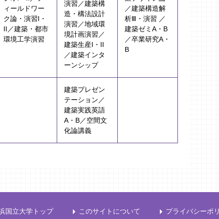
演習／建築構
ィールドワー
／建築構造解
造・構法設計
ク論・演習I・
析Ⅲ・演習 ／
演習／地域環
II／建築・都市
建築ゼミA・B
境計画演習／
環境工学演習
／卒業研究A・
建築生産I・II
B
／建築インタ
ーンシップ
建築プレゼン
テーション／
建築実践英語
A・B／空間文
化論講義
浜国立大学トップ
このサイトについて
プライバシーポ