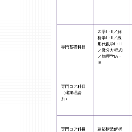
図学I・II／解
析学I・II／線
形代数学I・II
専門基礎科目
／微分方程式Ⅰ
／物理学ⅠA・
ⅠB
専門コア科目
（建築理論
系）
専門コア科目
建築構造解析