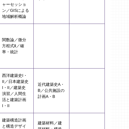
ャーセッショ
ン／GISによる
地域解析概論
関数論／微分
方程式Ⅱ／確
率・統計
西洋建築史I・
II／日本建築史
近代建築史A・
I・II／建築史
B／公共施設の
演習／人間生
計画A・B
活と建築計画
I・II
建築構造計画
建築材料／建
と構造デザイ