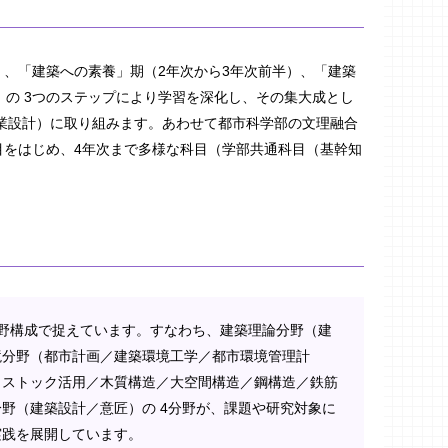
）、「建築への素養」期（2年次から3年次前半）、「建築
半）の 3つのステップにより学習を深化し、その集大成とし
卒業設計）に取り組みます。あわせて都市科学部の文理融合
目をはじめ、4年次まで多様な科目（学部共通科目（基幹知
野構成で捉えています。すなわち、建築理論分野（建
境分野（都市計画／建築環境工学／都市環境管理計
／ストック活用／木質構造／大空間構造／鋼構造／鉄筋
野（建築設計／意匠）の 4分野が、課題や研究対象に
実践を展開しています。